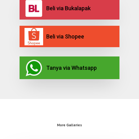
Beli via Bukalapak
Beli via Shopee
Tanya via Whatsapp
More Galleries