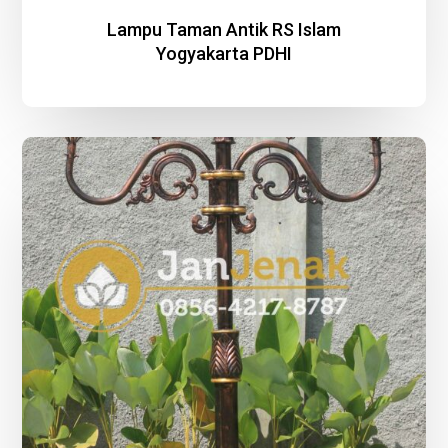
Lampu Taman Antik RS Islam
Yogyakarta PDHI
Lampu
Taman
Antik
Sate
Klathak
Pak
Pong
–
Bantul