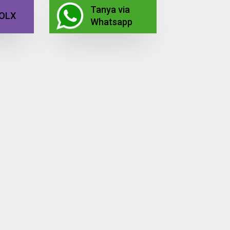
Tanya via
a OLX
Whatsapp