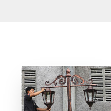
Lampu
Taman
Antik
Kota
Palembang
–