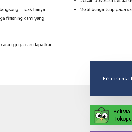
Desain dekoratif sesuai 
langsung. Tidak hanya
Motif bunga tulip pada s
ga finishing kami yang
sekarang juga dan dapatkan
Error:
Contact
Beli via
Tokope