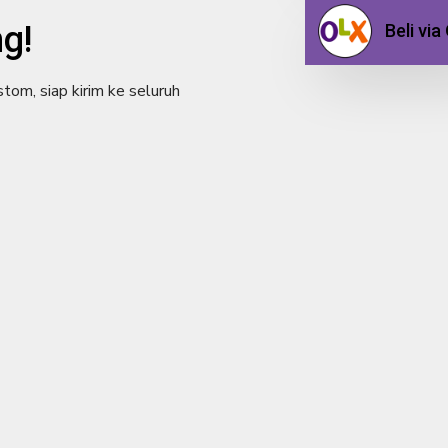
g!
Beli vi
stom, siap kirim ke seluruh