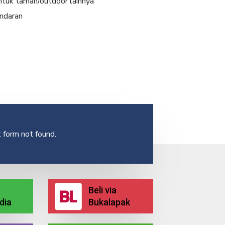
untuk taman/outdoor lainnya
andaran
 form not found.
Beli via
dia
Bukalapak