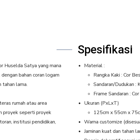
Spesifikasi
cor Huselda Satya yang mana
Material :
at dengan bahan coran logam
Rangka Kaki : Cor Bes
n tahan lama.
Sandaran/Dudukan : Ka
Frame Sandaran : Cor
 teras rumah atau area
Ukuran (PxLxT)
n proyek seperti proyek
125cm x 55cm x 75
ran, institusi pendidikan,
Warna customize (disesu
Jaminan kuat dan tahan l