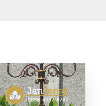
Lampu
Taman
Antik
Sate
Klathak
Pak