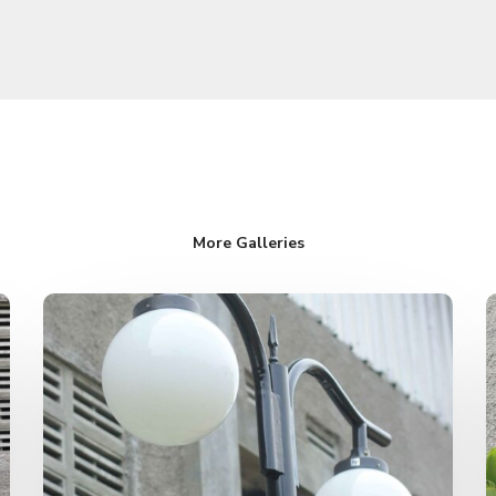
More Galleries
Lampu
Taman
Antik
RS
Islam
Yogyakarta